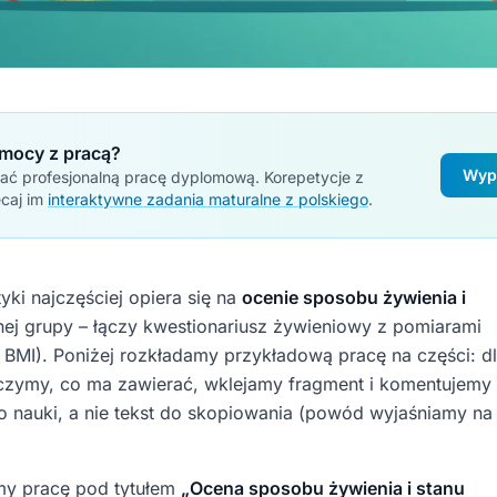
mocy z pracą?
Wypr
ać profesjonalną pracę dyplomową. Korepetycje z
ecaj im
interaktywne zadania maturalne z polskiego
.
tyki najczęściej opiera się na
ocenie sposobu żywienia i
ej grupy – łączy kwestionariusz żywieniowy z pomiarami
 BMI). Poniżej rozkładamy przykładową pracę na części: d
czymy, co ma zawierać, wklejamy fragment i komentujemy
o nauki, a nie tekst do skopiowania (powód wyjaśniamy na
my pracę pod tytułem
„Ocena sposobu żywienia i stanu