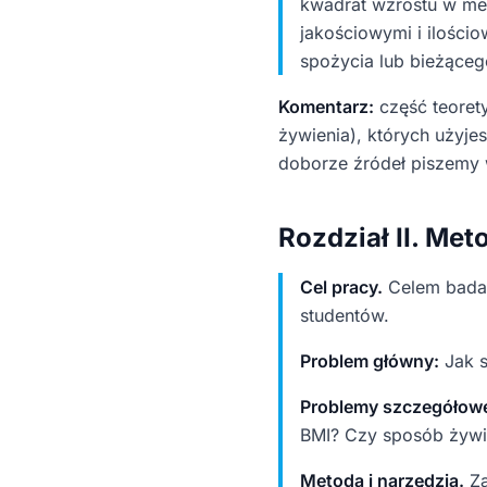
kwadrat wzrostu w met
jakościowymi i ilości
spożycia lub bieżąceg
Komentarz:
część teoret
żywienia), których użyje
doborze źródeł piszemy 
Rozdział II. Met
Cel pracy.
Celem badan
studentów.
Problem główny:
Jak s
Problemy szczegółow
BMI? Czy sposób żywie
Metoda i narzędzia.
Za