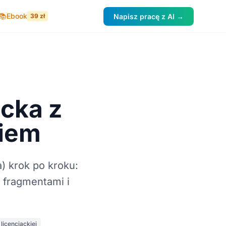
📚
Ebook
39 zł
Napisz pracę z AI →
acka z
niem
) krok po kroku:
z fragmentami i
licencjackiej