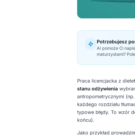
Potrzebujesz po
AI pomoże Ci napis
maturzystami? Pol
Praca licencjacka z diete
stanu odżywienia
wybran
antropometrycznymi (np.
każdego rozdziału tłuma
typowe błędy. To wzór d
końcu).
Jako przykład prowadzi