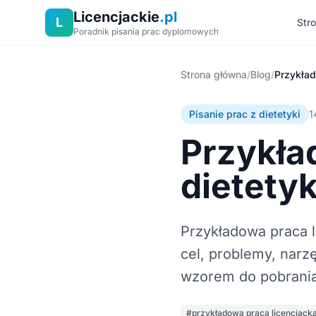
Licencjackie
.pl
L
Str
Poradnik pisania prac dyplomowych
Strona główna
/
Blog
/
Pisanie prac z dietetyki
1
Przykła
dietety
Przykładowa praca l
cel, problemy, narzę
wzorem do pobrania
#przykładowa praca licencjack