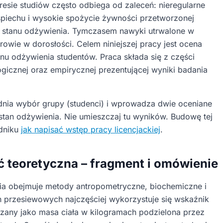
esie studiów często odbiega od zaleceń: nieregularne
ośpiechu i wysokie spożycie żywności przetworzonej
m stanu odżywienia. Tymczasem nawyki utrwalone w
rowie w dorosłości. Celem niniejszej pracy jest ocena
anu odżywienia studentów. Praca składa się z części
ogicznej oraz empirycznej prezentującej wyniki badania
nia wybór grupy (studenci) i wprowadza dwie oceniane
 stan odżywienia. Nie umieszczaj tu wyników. Budowę tej
adniku
jak napisać wstęp pracy licencjackiej
.
ść teoretyczna – fragment i omówienie
ia obejmuje metody antropometryczne, biochemiczne i
h przesiewowych najczęściej wykorzystuje się wskaźnik
iczany jako masa ciała w kilogramach podzielona przez