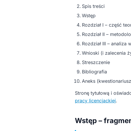
Spis treści
Wstęp
Rozdział I – część te
Rozdział II – metodol
Rozdział III – analiz
Wnioski (i zalecenia 
Streszczenie
Bibliografia
Aneks (kwestionarius
Stronę tytułową i oświad
pracy licencjackiej
.
Wstęp – fragmen