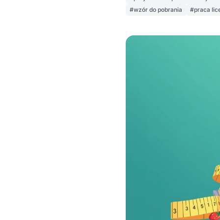
#wzór do pobrania
#praca lic