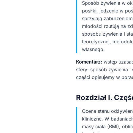
Sposób żywienia w okr
posiłki, jedzenie w p
sprzyjają zaburzenio
młodości rzutują na zd
sposobu żywienia i st
teoretycznej, metodol
własnego.
Komentarz:
wstęp uzasad
sfery: sposób żywienia i
części opisujemy w por
Rozdział I. Czę
Ocena stanu odżywien
kliniczne. W badaniac
masy ciała (BMI), obl