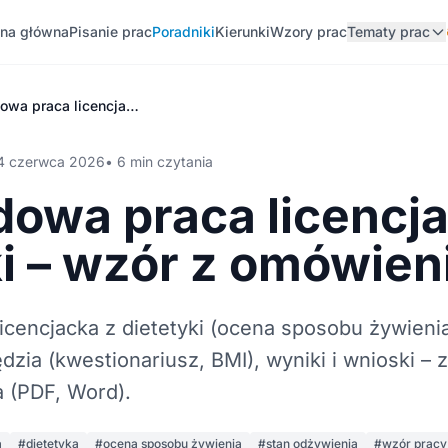
ona główna
Pisanie prac
Poradniki
Kierunki
Wzory prac
Tematy prac
Przykładowa praca licencjacka z dietetyki – wzór z omówieniem
4 czerwca 2026
• 6 min czytania
dowa praca licencj
ki – wzór z omówie
icencjacka z dietetyki (ocena sposobu żywienia
dzia (kwestionariusz, BMI), wyniki i wnioski – 
 (PDF, Word).
a
#dietetyka
#ocena sposobu żywienia
#stan odżywienia
#wzór pracy 