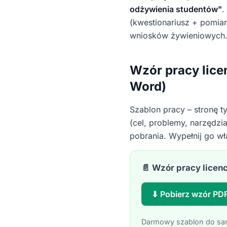
odżywienia studentów"
.
(kwestionariusz + pomiar
wniosków żywieniowych
Wzór pracy licen
Word)
Szablon pracy – stronę t
(cel, problemy, narzędz
pobrania. Wypełnij go wła
📄 Wzór pracy licenc
⬇ Pobierz wzór PD
Darmowy szablon do samo