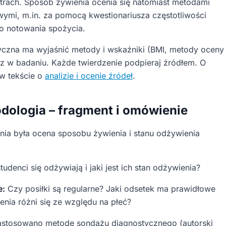
rach. Sposób żywienia ocenia się natomiast metodami
owymi, m.in. za pomocą kwestionariusza częstotliwości
o notowania spożycia.
yczna ma wyjaśnić metody i wskaźniki (BMI, metody oceny
sz w badaniu. Każde twierdzenie podpieraj źródłem. O
w tekście o
analizie i ocenie źródeł
.
odologia – fragment i omówienie
ia była ocena sposobu żywienia i stanu odżywienia
tudenci się odżywiają i jaki jest ich stan odżywienia?
e:
Czy posiłki są regularne? Jaki odsetek ma prawidłowe
nia różni się ze względu na płeć?
stosowano metodę sondażu diagnostycznego (autorski