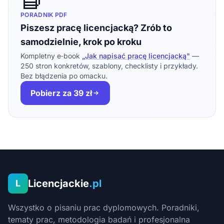
PORADNIK PDF
Piszesz pracę licencjacką? Zrób to
samodzielnie, krok po kroku
Kompletny e‑book
„Jak napisać pracę licencjacką"
—
250 stron konkretów, szablony, checklisty i przykłady.
Bez błądzenia po omacku.
Pobierz za 39 zł
Licencjackie
.pl
L
Wszystko o pisaniu prac dyplomowych. Poradniki,
tematy prac, metodologia badań i profesjonalna