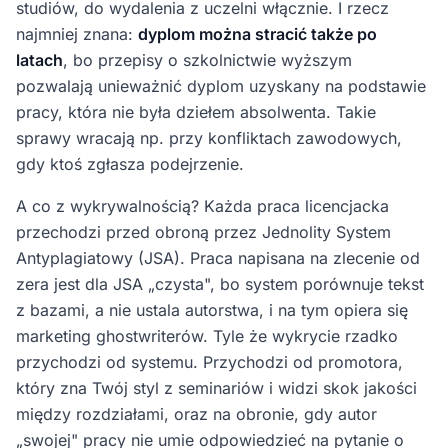
studiów, do wydalenia z uczelni włącznie. I rzecz
najmniej znana:
dyplom można stracić także po
latach
, bo przepisy o szkolnictwie wyższym
pozwalają unieważnić dyplom uzyskany na podstawie
pracy, która nie była dziełem absolwenta. Takie
sprawy wracają np. przy konfliktach zawodowych,
gdy ktoś zgłasza podejrzenie.
A co z wykrywalnością? Każda praca licencjacka
przechodzi przed obroną przez Jednolity System
Antyplagiatowy (JSA). Praca napisana na zlecenie od
zera jest dla JSA „czysta", bo system porównuje tekst
z bazami, a nie ustala autorstwa, i na tym opiera się
marketing ghostwriterów. Tyle że wykrycie rzadko
przychodzi od systemu. Przychodzi od promotora,
który zna Twój styl z seminariów i widzi skok jakości
między rozdziałami, oraz na obronie, gdy autor
„swojej" pracy nie umie odpowiedzieć na pytanie o