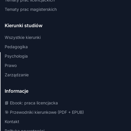
Tematy prac magisterskich
Kierunki studiów
Wszystkie kierunki
Pedagogika
Psychologia
Szanujemy
Prawo
Twoją
Zarządzanie
prywatność
Używamy
Informacje
plików cookies,
aby zapewnić
📘 Ebook: praca licencjacka
najlepsze
doświadczenia
🎯 Przewodniki kierunkowe (PDF + EPUB)
na naszej
Kontakt
stronie.
Polityka prywatności