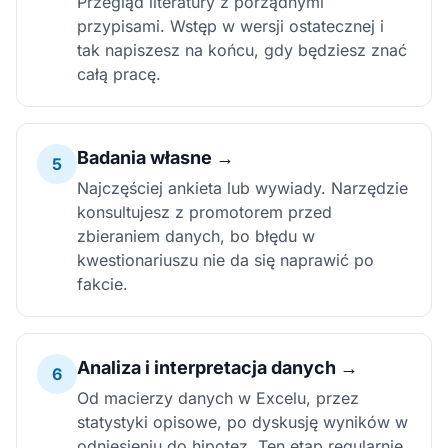
Przegląd literatury z porządnymi
przypisami. Wstęp w wersji ostatecznej i
tak napiszesz na końcu, gdy będziesz znać
całą pracę.
Badania własne →
5
Najczęściej ankieta lub wywiady. Narzędzie
konsultujesz z promotorem przed
zbieraniem danych, bo błędu w
kwestionariuszu nie da się naprawić po
fakcie.
Analiza i interpretacja danych →
6
Od macierzy danych w Excelu, przez
statystyki opisowe, po dyskusję wyników w
odniesieniu do hipotez. Ten etap regularnie