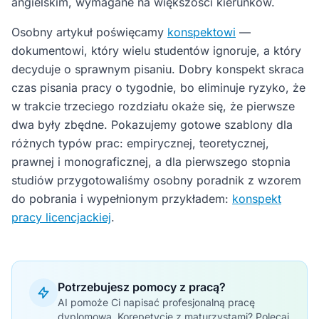
angielskim, wymagane na większości kierunków.
Osobny artykuł poświęcamy
konspektowi
—
dokumentowi, który wielu studentów ignoruje, a który
decyduje o sprawnym pisaniu. Dobry konspekt skraca
czas pisania pracy o tygodnie, bo eliminuje ryzyko, że
w trakcie trzeciego rozdziału okaże się, że pierwsze
dwa były zbędne. Pokazujemy gotowe szablony dla
różnych typów prac: empirycznej, teoretycznej,
prawnej i monograficznej, a dla pierwszego stopnia
studiów przygotowaliśmy osobny poradnik z wzorem
do pobrania i wypełnionym przykładem:
konspekt
pracy licencjackiej
.
Potrzebujesz pomocy z pracą?
AI pomoże Ci napisać profesjonalną pracę
dyplomową. Korepetycje z maturzystami? Polecaj