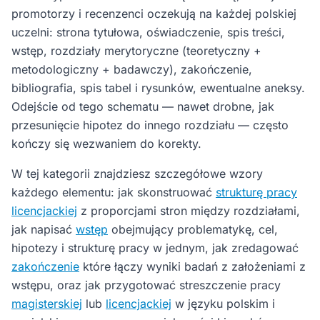
promotorzy i recenzenci oczekują na każdej polskiej
uczelni: strona tytułowa, oświadczenie, spis treści,
wstęp, rozdziały merytoryczne (teoretyczny +
metodologiczny + badawczy), zakończenie,
bibliografia, spis tabel i rysunków, ewentualne aneksy.
Odejście od tego schematu — nawet drobne, jak
przesunięcie hipotez do innego rozdziału — często
kończy się wezwaniem do korekty.
W tej kategorii znajdziesz szczegółowe wzory
każdego elementu: jak skonstruować
strukturę pracy
licencjackiej
z proporcjami stron między rozdziałami,
jak napisać
wstęp
obejmujący problematykę, cel,
hipotezy i strukturę pracy w jednym, jak zredagować
zakończenie
które łączy wyniki badań z założeniami z
wstępu, oraz jak przygotować streszczenie pracy
magisterskiej
lub
licencjackiej
w języku polskim i