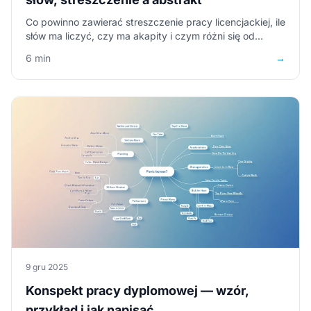
Co powinno zawierać streszczenie pracy licencjackiej, ile
słów ma liczyć, czy ma akapity i czym różni się od
abstraktu? Gotowy przykład + wzór do pobrania (PDF,
6 min
→
Word).
9 gru 2025
Konspekt pracy dyplomowej — wzór,
przykład i jak napisać