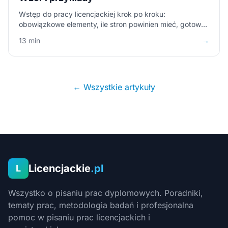
Wstęp do pracy licencjackiej krok po kroku:
obowiązkowe elementy, ile stron powinien mieć, gotowy
wzór z komentarzem i błędy, które najczęściej wytykają
13 min
→
promotorzy.
← Wszystkie artykuły
Licencjackie
.pl
L
Wszystko o pisaniu prac dyplomowych. Poradniki,
tematy prac, metodologia badań i profesjonalna
pomoc w pisaniu prac licencjackich i