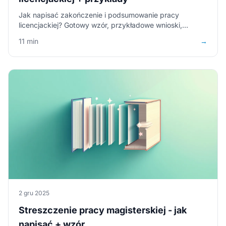
Jak napisać zakończenie i podsumowanie pracy
licencjackiej? Gotowy wzór, przykładowe wnioski,
podsumowanie rozdziału i najczęstsze błędy do
11 min
→
uniknięcia.
2 gru 2025
Streszczenie pracy magisterskiej - jak
napisać + wzór