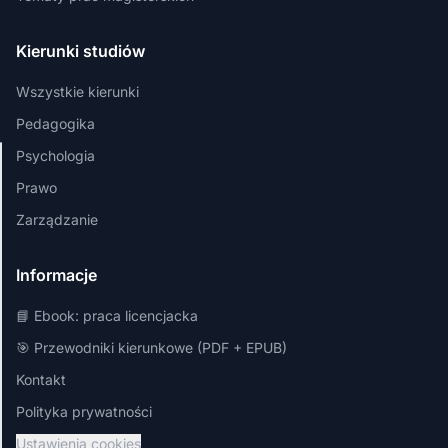
Kierunki studiów
Wszystkie kierunki
Pedagogika
Psychologia
Szanujemy
Prawo
Twoją
Zarządzanie
prywatność
Używamy
Informacje
plików cookies,
aby zapewnić
📘 Ebook: praca licencjacka
najlepsze
doświadczenia
🎯 Przewodniki kierunkowe (PDF + EPUB)
na naszej
Kontakt
stronie.
Polityka prywatności
Dostosuj
Ustawienia cookies