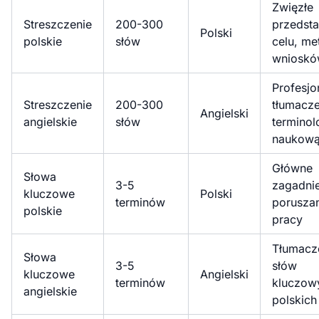
Zwięzłe
Streszczenie
200-300
przedsta
Polski
polskie
słów
celu, me
wniosk
Profesjo
Streszczenie
200-300
tłumacze
Angielski
angielskie
słów
terminol
naukow
Główne
Słowa
3-5
zagadni
kluczowe
Polski
terminów
porusza
polskie
pracy
Tłumacz
Słowa
3-5
słów
kluczowe
Angielski
terminów
kluczow
angielskie
polskich