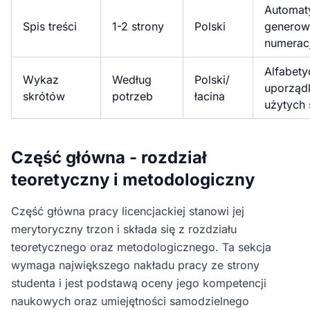
Automat
Spis treści
1-2 strony
Polski
generow
numeracj
Alfabety
Wykaz
Według
Polski/
uporząd
skrótów
potrzeb
łacina
użytych
Część główna - rozdział
teoretyczny i metodologiczny
Część główna pracy licencjackiej stanowi jej
merytoryczny trzon i składa się z rozdziału
teoretycznego oraz metodologicznego. Ta sekcja
wymaga największego nakładu pracy ze strony
studenta i jest podstawą oceny jego kompetencji
naukowych oraz umiejętności samodzielnego