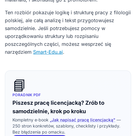
Ten rozbiór pokazuje logikę i strukturę pracy z filologii
polskiej, ale całą analizę i tekst przygotowujesz
samodzielnie. Jeśli potrzebujesz pomocy w
uporządkowaniu struktury lub rozpisaniu
poszczególnych części, możesz wesprzeć się
narzędziem
Smart-Edu.ai
.
📘
PORADNIK PDF
Piszesz pracę licencjacką? Zrób to
samodzielnie, krok po kroku
Kompletny e‑book
„Jak napisać pracę licencjacką"
—
250 stron konkretów, szablony, checklisty i przykłady.
Bez błądzenia po omacku.