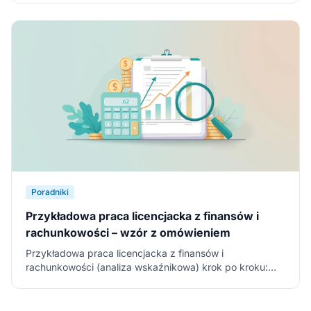
fragmentami i wzorem do pobrania (PDF, Word).
Poradniki
Przykładowa praca licencjacka z finansów i
rachunkowości – wzór z omówieniem
Przykładowa praca licencjacka z finansów i
rachunkowości (analiza wskaźnikowa) krok po kroku:
cel, dane ze sprawozdań, wskaźniki płynności,
rentowności i zadłużenia, wnioski – z fragmentami i
wzorem do pobrania (PDF, Word).