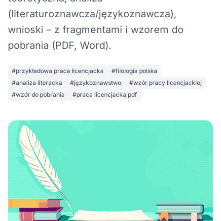
(literaturoznawcza/językoznawcza),
wnioski – z fragmentami i wzorem do
pobrania (PDF, Word).
#przykładowa praca licencjacka
#filologia polska
#analiza literacka
#językoznawstwo
#wzór pracy licencjackiej
#wzór do pobrania
#praca licencjacka pdf