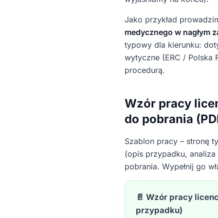
Jako przykład prowadzi
medycznego w nagłym za
typowy dla kierunku: dot
wytyczne (ERC / Polska R
procedurą.
Wzór pracy lice
do pobrania (PD
Szablon pracy – stronę ty
(opis przypadku, analiz
pobrania. Wypełnij go wła
📄 Wzór pracy licen
przypadku)