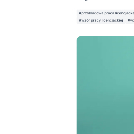
#przykładowa praca licencjack
#wzór pracy licencjackiej
#wz