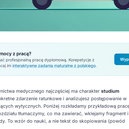
mocy z pracą?
Wypr
ać profesjonalną pracę dyplomową. Korepetycje z
ecaj im
interaktywne zadania maturalne z polskiego
.
ownictwa medycznego najczęściej ma charakter
studium
nkretne zdarzenie ratunkowe i analizujesz postępowanie w
jących wytycznych. Poniżej rozkładamy przykładową prac
ozdziału tłumaczymy, co ma zawierać, wklejamy fragment i
y. To wzór do nauki, a nie tekst do skopiowania (powód