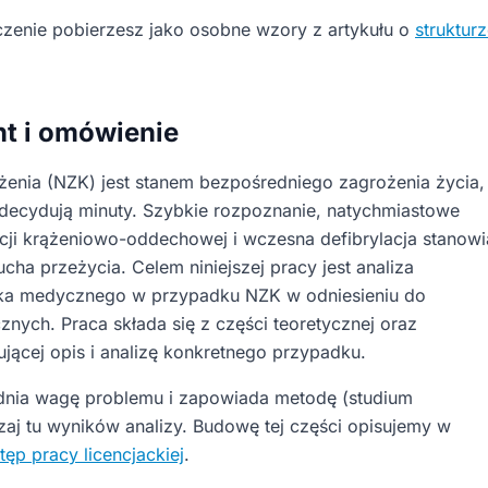
czenie pobierzesz jako osobne wzory z artykułu o
struktur
t i omówienie
żenia (NZK) jest stanem bezpośredniego zagrożenia życia,
decydują minuty. Szybkie rozpoznanie, natychmiastowe
cji krążeniowo-oddechowej i wczesna defibrylacja stanowi
ha przeżycia. Celem niniejszej pracy jest analiza
ka medycznego w przypadku NZK w odniesieniu do
nych. Praca składa się z części teoretycznej oraz
ującej opis i analizę konkretnego przypadku.
nia wagę problemu i zapowiada metodę (studium
aj tu wyników analizy. Budowę tej części opisujemy w
tęp pracy licencjackiej
.