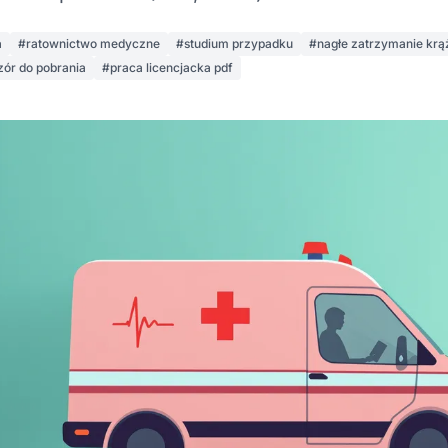
a
#ratownictwo medyczne
#studium przypadku
#nagłe zatrzymanie krą
ór do pobrania
#praca licencjacka pdf