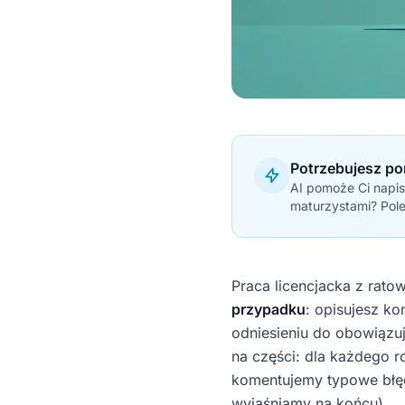
Potrzebujesz po
AI pomoże Ci napis
maturzystami? Pol
Praca licencjacka z rat
przypadku
: opisujesz ko
odniesieniu do obowiązu
na części: dla każdego r
komentujemy typowe błęd
wyjaśniamy na końcu).