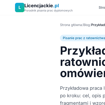
Licencjackie
.pl
L
Str
Poradnik pisania prac dyplomowych
Strona główna
/
Blog
/
Pisanie prac z ratownict
Przykła
ratowni
omówie
Przykładowa praca 
po kroku: cel, opis
fragmentami i wzor