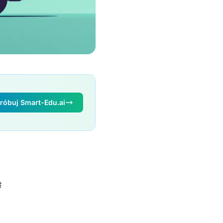
óbuj Smart-Edu.ai
ę