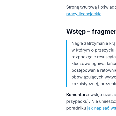
Stronę tytułową i oświad
pracy licencjackiej
.
Wstęp – fragmen
Nagłe zatrzymanie krą
w którym o przeżyciu 
rozpoczęcie resuscyta
kluczowe ogniwa łańcuc
postępowania ratowni
obowiązujących wytycz
kazuistycznej, prezent
Komentarz:
wstęp uzasad
przypadku). Nie umieszcz
poradniku
jak napisać ws