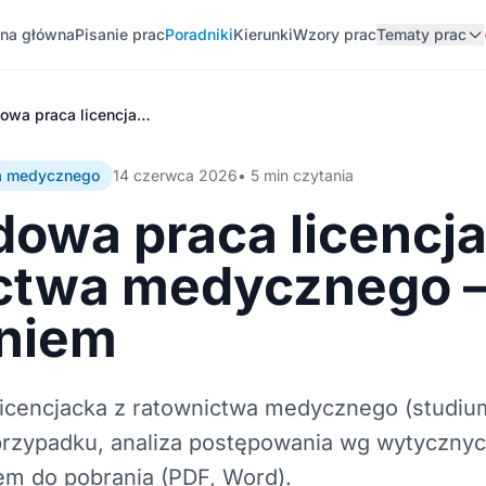
ona główna
Pisanie prac
Poradniki
Kierunki
Wzory prac
Tematy prac
Przykładowa praca licencjacka z ratownictwa medycznego – wzór z omówieniem
wa medycznego
14 czerwca 2026
• 5 min czytania
dowa praca licencj
ctwa medycznego –
niem
licencjacka z ratownictwa medycznego (studiu
 przypadku, analiza postępowania wg wytycznyc
em do pobrania (PDF, Word).