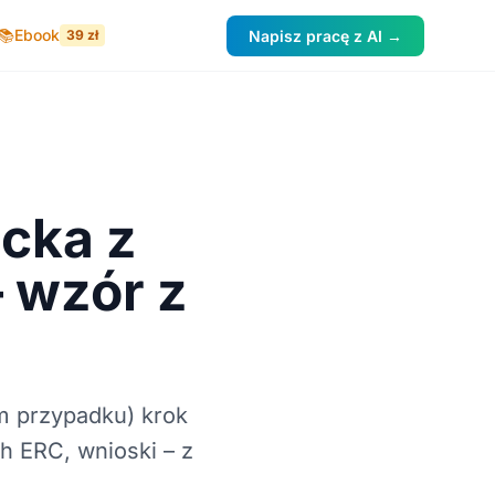
📚
Ebook
39 zł
Napisz pracę z AI →
acka z
 wzór z
m przypadku) krok
h ERC, wnioski – z