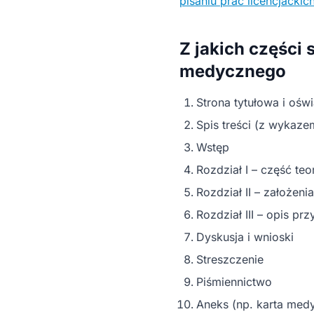
pisaniu prac licencjacki
Z jakich części 
medycznego
Strona tytułowa i ośw
Spis treści (z wykaze
Wstęp
Rozdział I – część te
Rozdział II – założen
Rozdział III – opis pr
Dyskusja i wnioski
Streszczenie
Piśmiennictwo
Aneks (np. karta med