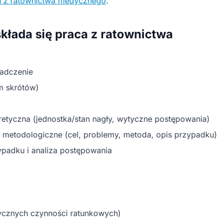
ch z ratownictwa medycznego
.
składa się praca z ratownictwa
iadczenie
m skrótów)
oretyczna (jednostka/stan nagły, wytyczne postępowania)
ia metodologiczne (cel, problemy, metoda, opis przypadku)
zypadku i analiza postępowania
ycznych czynności ratunkowych)