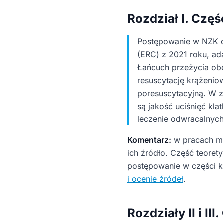
Rozdział I. Czę
Postępowanie w NZK op
(ERC) z 2021 roku, ad
Łańcuch przeżycia ob
resuscytację krążenio
poresuscytacyjną. W 
są jakość uciśnięć kla
leczenie odwracalnych
Komentarz:
w pracach me
ich źródło. Część teoret
postępowanie w części k
i ocenie źródeł
.
Rozdziały II i II