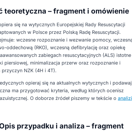
ść teoretyczna – fragment i omówienie
iera się na wytycznych Europejskiej Rady Resuscytacji
aptowanych w Polsce przez Polską Radę Resuscytacji.
ejmuje: wczesne rozpoznanie i wezwanie pomocy, wczesn
wo-oddechową (RKO), wczesną defibrylację oraz opiekę
zaawansowanych zabiegach resuscytacyjnych (ALS) istotne
tki piersiowej, minimalizacja przerw oraz rozpoznanie i
 przyczyn NZK (4H i 4T).
dycznych opieraj się na aktualnych wytycznych i podawaj
yczna ma przygotować kryteria, według których ocenisz
azuistycznej. O doborze źródeł piszemy w tekście o
analiz
I. Opis przypadku i analiza – fragment