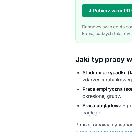
⬇ Pobierz wzór PD
Darmowy szablon do samo
kopiuj cudzych tekstów (
Jaki typ pracy 
Studium przypadku (k
zdarzenia ratunkoweg
Praca empiryczna (so
określonej grupy.
Praca poglądowa
– pr
nagłego.
Poniżej omawiamy warian