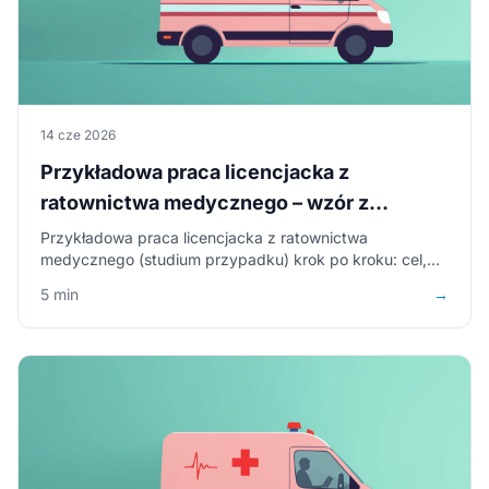
14 cze 2026
Przykładowa praca licencjacka z
ratownictwa medycznego – wzór z
omówieniem
Przykładowa praca licencjacka z ratownictwa
medycznego (studium przypadku) krok po kroku: cel,
opis przypadku, analiza postępowania wg wytycznych
5 min
→
ERC, wnioski – z fragmentami i wzorem do pobrania
(PDF, Word).