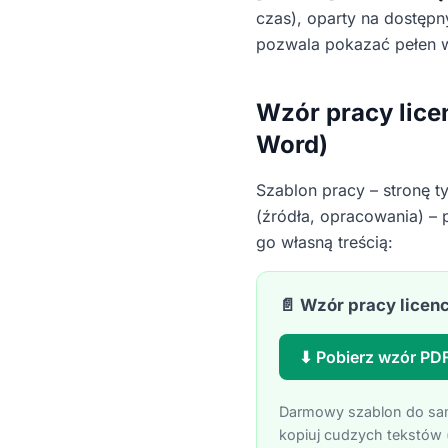
czas), oparty na dostępn
pozwala pokazać pełen wa
Wzór pracy licen
Word)
Szablon pracy – stronę ty
(źródła, opracowania) –
go własną treścią:
📄 Wzór pracy licenc
⬇ Pobierz wzór PD
Darmowy szablon do samo
kopiuj cudzych tekstów (