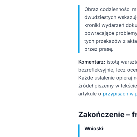
Obraz codzienności mie
dwudziestych wskazuje
kroniki wydarzeń dokum
powracające problemy 
tych przekazów z akt
przez prasę.
Komentarz:
istotą warszt
bezrefleksyjnie, lecz oc
Każde ustalenie opieraj 
źródeł piszemy w tekści
artykule o
przypisach w p
Zakończenie – f
Wnioski: