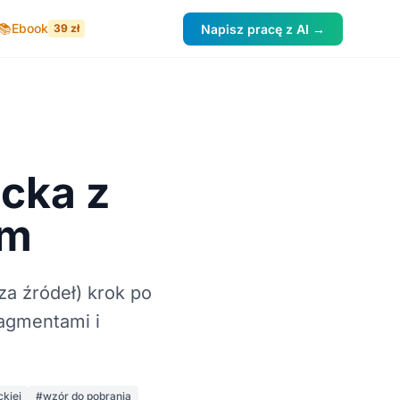
📚
Ebook
39 zł
Napisz pracę z AI →
acka z
em
za źródeł) krok po
ragmentami i
ckiej
#wzór do pobrania