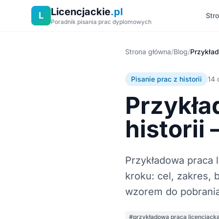
Licencjackie
.pl
L
Str
Poradnik pisania prac dyplomowych
Strona główna
/
Blog
/
Pisanie prac z historii
14 
Przykła
histori
Przykładowa praca li
kroku: cel, zakres, 
wzorem do pobrania
#przykładowa praca licencjack