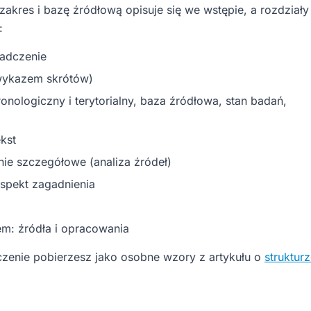
akres i bazę źródłową opisuje się we wstępie, a rozdziały
:
iadczenie
 wykazem skrótów)
ronologiczny i terytorialny, baza źródłowa, stan badań,
ekst
enie szczegółowe (analiza źródeł)
 aspekt zagadnienia
łem: źródła i opracowania
czenie pobierzesz jako osobne wzory z artykułu o
struktur