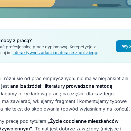
mocy z pracą?
Wypr
ać profesjonalną pracę dyplomową. Korepetycje z
ecaj im
interaktywne zadania maturalne z polskiego
.
rii różni się od prac empirycznych: nie ma w niej ankiet ani
 jest
analiza źródeł i literatury prowadzona metodą
zkładamy przykładową pracę na części: dla każdego
o ma zawierać, wklejamy fragment i komentujemy typowe
 a nie tekst do skopiowania (powód wyjaśniamy na końcu).
my pracę pod tytułem
„Życie codzienne mieszkańców
iędzywojennym"
. Temat jest dobrze zawężony (miejsce i