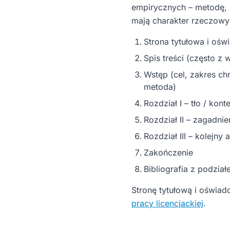
empirycznych – metodę, z
mają charakter rzeczowy
Strona tytułowa i ośw
Spis treści (często z
Wstęp (cel, zakres ch
metoda)
Rozdział I – tło / kont
Rozdział II – zagadni
Rozdział III – kolejny
Zakończenie
Bibliografia z podzia
Stronę tytułową i oświad
pracy licencjackiej
.