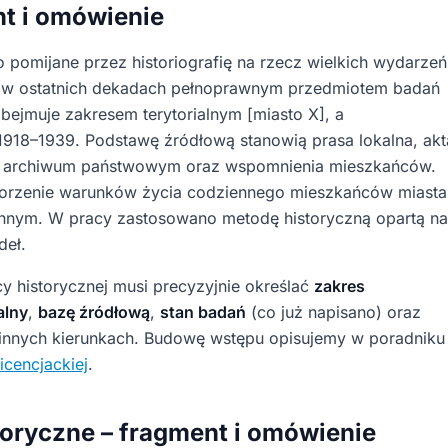
t i omówienie
o pomijane przez historiografię na rzecz wielkich wydarzeń
ię w ostatnich dekadach pełnoprawnym przedmiotem badań
bejmuje zakresem terytorialnym [miasto X], a
1918–1939. Podstawę źródłową stanowią prasa lokalna, akt
w archiwum państwowym oraz wspomnienia mieszkańców.
worzenie warunków życia codziennego mieszkańców miasta
nnym. W pracy zastosowano metodę historyczną opartą na
deł.
y historycznej musi precyzyjnie określać
zakres
alny
,
bazę źródłową
,
stan badań
(co już napisano) oraz
w innych kierunkach. Budowę wstępu opisujemy w poradniku
icencjackiej
.
oryczne – fragment i omówienie