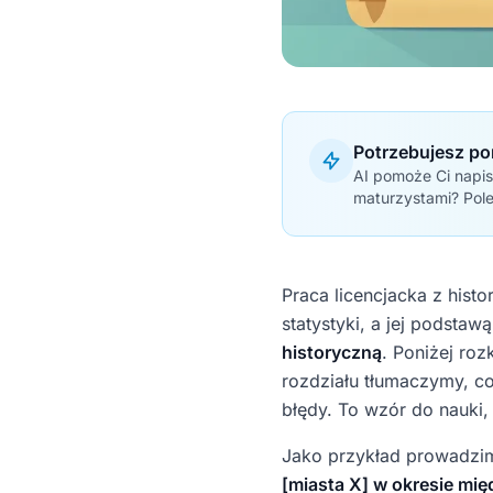
Potrzebujesz po
AI pomoże Ci napis
maturzystami? Pol
Praca licencjacka z histo
statystyki, a jej podstawą
historyczną
. Poniżej ro
rozdziału tłumaczymy, c
błędy. To wzór do nauki,
Jako przykład prowadzi
[miasta X] w okresie m