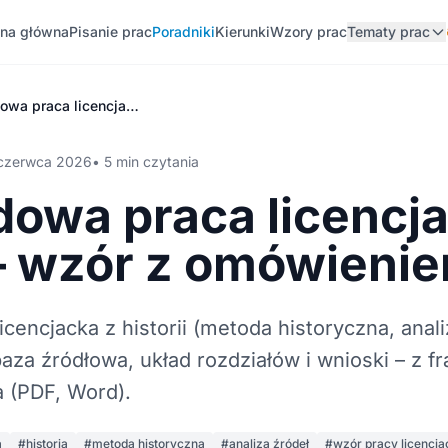
ona główna
Pisanie prac
Poradniki
Kierunki
Wzory prac
Tematy prac
Przykładowa praca licencjacka z historii – wzór z omówieniem
czerwca 2026
• 5 min czytania
dowa praca licencj
i – wzór z omówieni
cencjacka z historii (metoda historyczna, anali
baza źródłowa, układ rozdziałów i wnioski – z f
 (PDF, Word).
a
#historia
#metoda historyczna
#analiza źródeł
#wzór pracy licencja