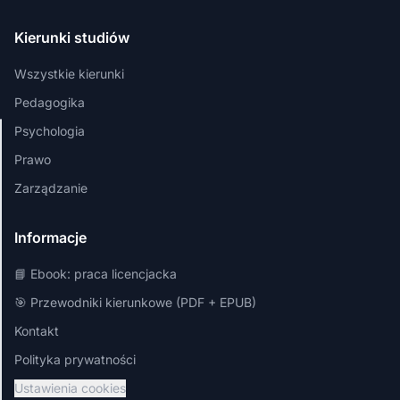
Kierunki studiów
Wszystkie kierunki
Pedagogika
Psychologia
Szanujemy
Prawo
Twoją
Zarządzanie
prywatność
Używamy
Informacje
plików cookies,
aby zapewnić
📘 Ebook: praca licencjacka
najlepsze
doświadczenia
🎯 Przewodniki kierunkowe (PDF + EPUB)
na naszej
Kontakt
stronie.
Polityka prywatności
Dostosuj
Ustawienia cookies
referencje