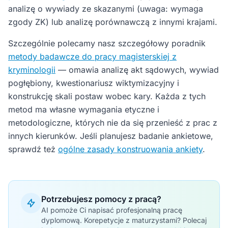
analizę o wywiady ze skazanymi (uwaga: wymaga
zgody ZK) lub analizę porównawczą z innymi krajami.
Szczególnie polecamy nasz szczegółowy poradnik
metody badawcze do pracy magisterskiej z
kryminologii
— omawia analizę akt sądowych, wywiad
pogłębiony, kwestionariusz wiktymizacyjny i
konstrukcję skali postaw wobec kary. Każda z tych
metod ma własne wymagania etyczne i
metodologiczne, których nie da się przenieść z prac z
innych kierunków. Jeśli planujesz badanie ankietowe,
sprawdź też
ogólne zasady konstruowania ankiety
.
Potrzebujesz pomocy z pracą?
AI pomoże Ci napisać profesjonalną pracę
dyplomową. Korepetycje z maturzystami? Polecaj