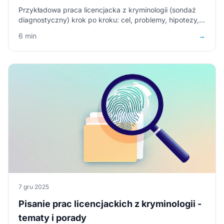
Przykładowa praca licencjacka z kryminologii (sondaż
diagnostyczny) krok po kroku: cel, problemy, hipotezy,
wyniki i wnioski – z fragmentami, komentarzem i wzorem
6 min
→
do pobrania (PDF, Word).
7 gru 2025
Pisanie prac licencjackich z kryminologii -
tematy i porady