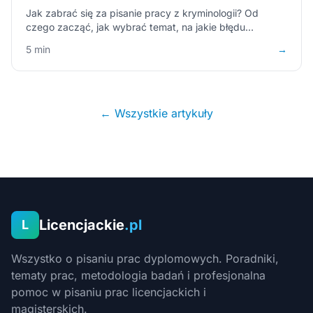
Jak zabrać się za pisanie pracy z kryminologii? Od
czego zacząć, jak wybrać temat, na jakie błędu
uważać? Dowiedz się już teraz!
5 min
→
← Wszystkie artykuły
Licencjackie
.pl
L
Wszystko o pisaniu prac dyplomowych. Poradniki,
tematy prac, metodologia badań i profesjonalna
pomoc w pisaniu prac licencjackich i
magisterskich.