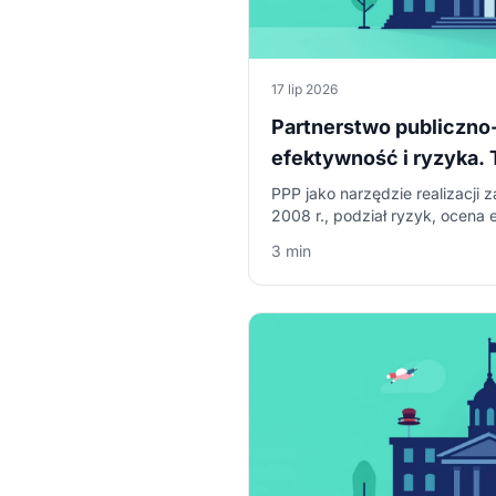
17 lip 2026
Partnerstwo publiczno
efektywność i ryzyka.
licencjackiej z administ
PPP jako narzędzie realizacji 
2008 r., podział ryzyk, ocena 
pracy licencjackiej z administra
3 min