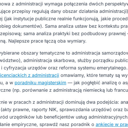
owa z administracji wymaga połączenia dwóch perspekty
jące przepisy regulują dany obszar działania administracji
j (jak instytucje publiczne realnie funkcjonują, jakie proced
obieg dokumentów). Sama analiza ustaw bez kontekstu pr
rzepisową; sama analiza praktyki bez podbudowy prawnej
ą. Najlepsze prace łączą oba wymiary.
wybierane obszary tematyczne to administracja samorządo
wództwo), administracja skarbowa, służby porządku publi
a i cyfryzacja urzędów oraz reforma systemu emerytalneg
licencjackich z administracji
omawiamy, które tematy są wy
atu, a w
poradniku magisterskim
— jak pogłębić analizę o as
czne (np. porównanie z administracją niemiecką lub francu
nie w pracach z administracji dominują dwa podejścia: ana
akty prawne, raporty NIK, sprawozdania urzędów) oraz b
ród urzędników lub beneficjentów usług administracyjnych.
danie empiryczne, sprawdź nasz poradnik o
ankiecie w pra