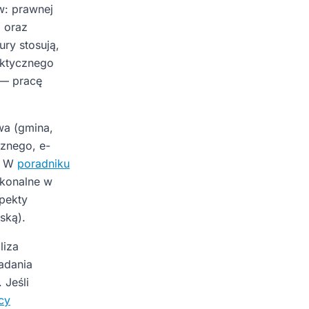
w: prawnej
) oraz
ury stosują,
aktycznego
 — pracę
wa (gmina,
cznego, e-
o. W
poradniku
konalne w
pekty
ską).
liza
adania
 Jeśli
cy