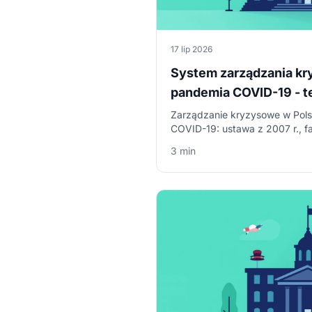
17 lip 2026
System zarządzania kr
pandemia COVID-19 - t
licencjackiej
Zarządzanie kryzysowe w Pols
COVID-19: ustawa z 2007 r., f
struktura pracy licencjackiej z 
3 min