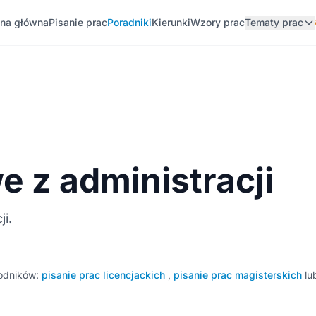
ona główna
Pisanie prac
Poradniki
Kierunki
Wzory prac
Tematy prac
 z administracji
i.
wodników:
pisanie prac licencjackich
,
pisanie prac magisterskich
lu