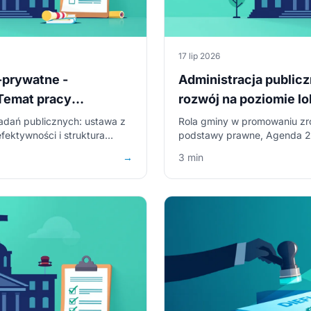
17 lip 2026
-prywatne -
Administracja public
 Temat pracy
rozwój na poziomie lo
racji
licencjackiej
zadań publicznych: ustawa z
Rola gminy w promowaniu z
efektywności i struktura
podstawy prawne, Agenda 2
cji.
struktura pracy licencjackiej 
→
3 min