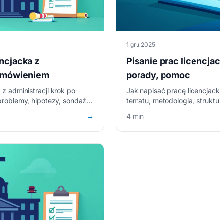
1 gru 2025
ncjacka z
Pisanie prac licencjac
 omówieniem
porady, pomoc
z administracji krok po
Jak napisać pracę licencjack
problemy, hipotezy, sondaż,
tematu, metodologia, struktu
ami, komentarzem i wzorem do
wskazówki dla studentów admi
→
4 min