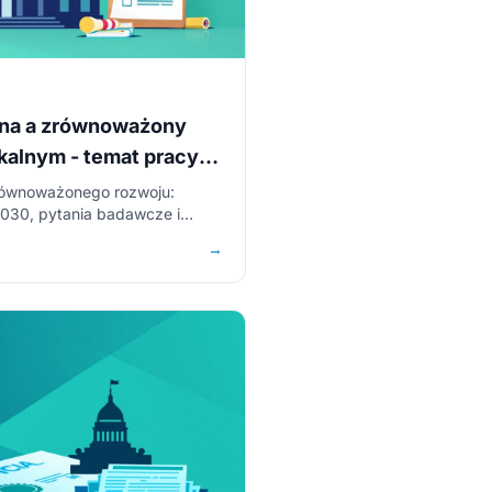
zna a zrównoważony
kalnym - temat pracy
równoważonego rozwoju:
030, pytania badawcze i
z administracji.
→