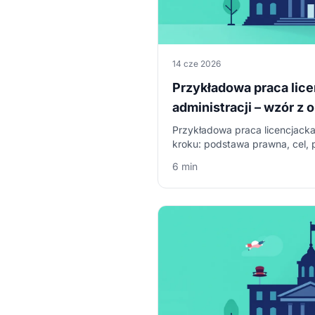
14 cze 2026
Przykładowa praca lice
administracji – wzór z
Przykładowa praca licencjacka 
kroku: podstawa prawna, cel, 
wyniki i wnioski – z fragment
6 min
pobrania (PDF, Word).