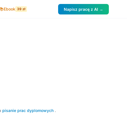
📚
Ebook
39 zł
Napisz pracę z AI →
b
pisanie prac dyplomowych
.