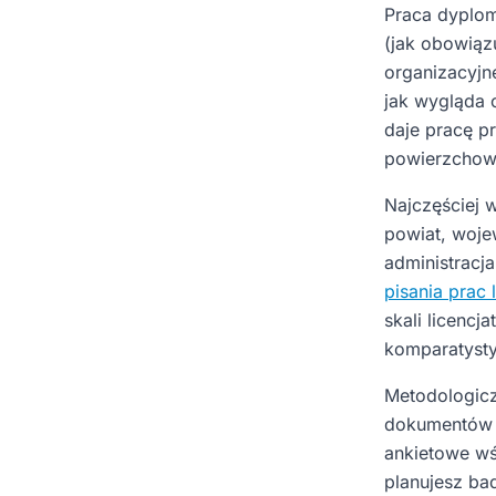
Praca dyplom
(jak obowiązu
organizacyjne
jak wygląda 
daje pracę p
powierzchown
Najczęściej 
powiat, woje
administracj
pisania prac 
skali licencj
komparatysty
Metodologicz
dokumentów (
ankietowe wś
planujesz ba